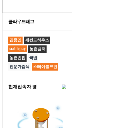
클라우드태그
김종연
세컨드하우스
stablepay
농촌쉼터
농촌빈집
국밥
전문가검색
스테이블코인
스테이블페이
직거래
컨테이너
컨테이너중고
현재접속자
명
공공배달앱
사천반점