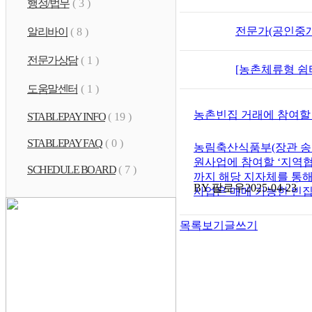
행정/법무
( 3 )
전문가(공인중개사
알리바이
( 8 )
전문가상담
( 1 )
[농촌체류형 쉼터
도움말센터
( 1 )
농촌빈집 거래에 참여할 
STABLEPAY INFO
( 19 )
STABLEPAY FAQ
( 0 )
농림축산식품부(장관 송미
원사업에 참여할 ‘지역협력
SCHEDULE BOARD
( 7 )
까지 해당 지자체를 통해
BY 팔로우
2025-04-23
사업은 매매 가능한 빈집을
목록보기
글쓰기