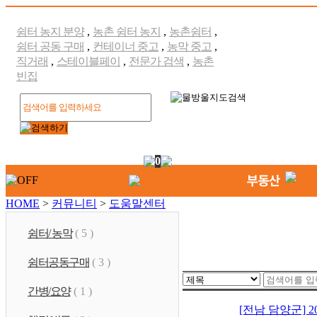
쉼터 농지 분양
,
농촌 쉼터 농지
,
농촌쉼터
,
쉼터 공동 구매
,
컨테이너 중고
,
농막 중고
,
직거래
,
스테이블페이
,
전문가 검색
,
농촌
빈집
0
HOME
>
커뮤니티
>
도움말센터
쉼터/ 농막
( 5 )
쉼터공동구매
( 3 )
간병/요양
( 1 )
[전남 담양군] 2