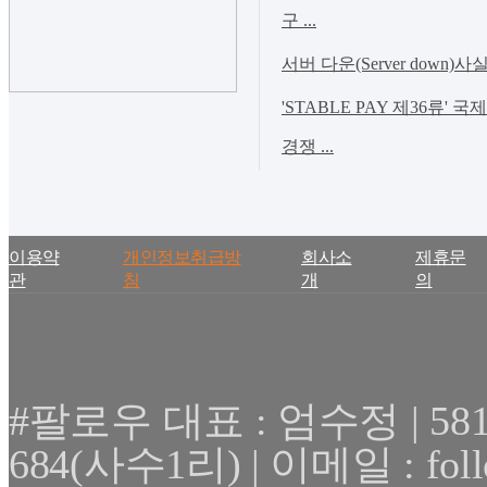
구 ...
서버 다운(Server down)사
'STABLE PAY 제36류' 
경쟁 ...
이용약
개인정보취급방
회사소
제휴문
관
침
개
의
#팔로우 대표 : 엄수정 | 
684(사수1리) | 이메일 : fol