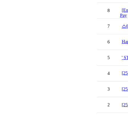
[En
8
Pay
7
스
Hap
6
5
' 
[25
4
3
[
2
[