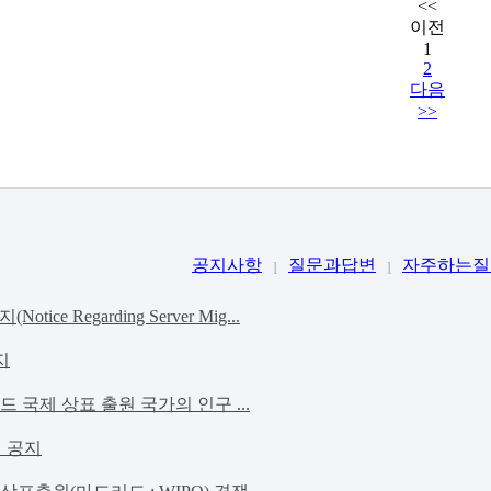
<<
이전
1
2
다음
>>
공지사항
질문과답변
자주하는질
l
l
e Regarding Server Mig...
지
리드 국제 상표 출원 국가의 인구 ...
실 공지