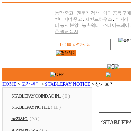
농막 중고
,
전문가 검색
,
쉼터 공동 구매
컨테이너 중고
,
세컨드하우스
,
직거래
터 농지 분양
,
농촌쉼터
,
스테이블페이
촌 쉼터 농지
0
HOME
>
고객센터
>
STABLEPAY NOTICE
> 상세보기
STABLEPAY COINDAQ IN...
( 0 )
STABLEPAY NOTICE
( 11 )
공지사항
( 35 )
‘STABLE
입점제휴 Q&A
( 0 )