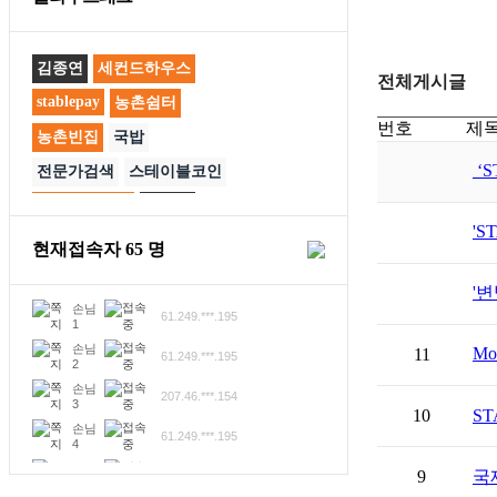
김종연
세컨드하우스
전체게시글
stablepay
농촌쉼터
번호
제
농촌빈집
국밥
‘
전문가검색
스테이블코인
스테이블페이
직거래
'S
컨테이너
컨테이너중고
현재접속자
65
명
공공배달앱
사천반점
'변
Mor
11
10
S
9
국제