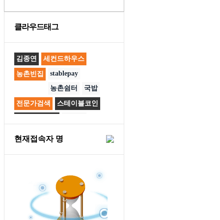
클라우드태그
김종연
세컨드하우스
stablepay
농촌빈집
농촌쉼터
국밥
전문가검색
스테이블코인
스테이블페이
직거래
컨테이너
공공배달앱
현재접속자
명
사천반점
등록예시