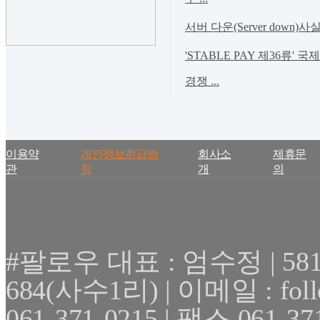
서버 다운(Server down)사
'STABLE PAY 제36류' 
경쟁 ...
이용약
개인정보취급방
회사소
제휴문
관
침
개
의
#팔로우 대표 : 엄수정 | 
684(사수1리) | 이메일 : fol
061-371-0215 | 팩스 061