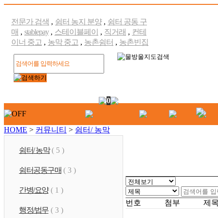
전문가 검색
,
쉼터 농지 분양
,
쉼터 공동 구
매
,
stablepay
,
스테이블페이
,
직거래
,
컨테
이너 중고
,
농막 중고
,
농촌쉼터
,
농촌빈집
0
HOME
>
커뮤니티
>
쉼터/ 농막
쉼터/ 농막
( 5 )
쉼터공동구매
( 3 )
간병/요양
( 1 )
번호
첨부
제
행정/법무
( 3 )