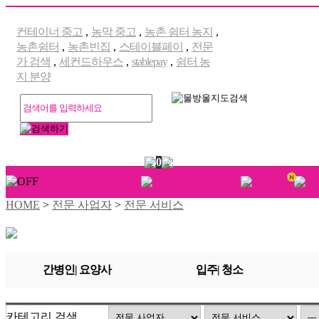
컨테이너 중고
,
농막 중고
,
농촌 쉼터 농지
,
농촌쉼터
,
농촌빈집
,
스테이블페이
,
전문
가 검색
,
세컨드하우스
,
stablepay
,
쉼터 농
지 분양
0
HOME
>
전문 사업자
>
전문 서비스
간병인| 요양사
입주| 청소
카테고리 검색